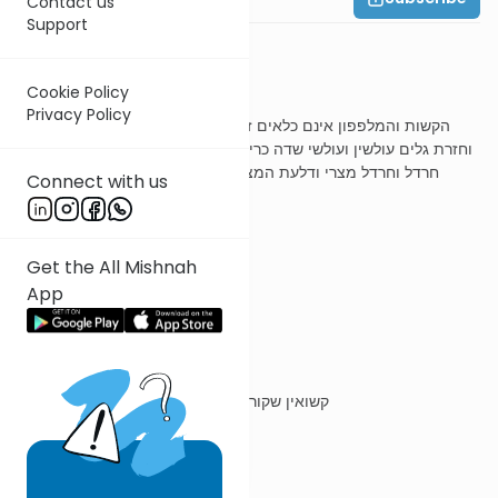
Contact us
Support
משנה ב
Cookie Policy
Privacy Policy
הקשות והמלפפון אינם כלאים זה בזה רבי יהודה אומר כלאים חזרת
וחזרת גלים עולשין ועולשי שדה כרישים וכרישי שדה כוסבר וכוסבר שדה
חרדל וחרדל מצרי ודלעת המצרי והרמוצה ופול מצרי והחרוב אינם
Connect with us
כלאים זה בזה
Get the All Mishnah
ר' עובדיה מברטנורא
App
הקישות
קשואין שקורין בערבי פאקו"ס ובלע"ז קוקומברו"ש
והמלפפונות