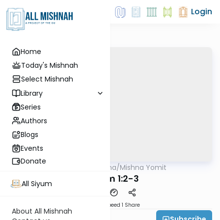
Login
Home
Today's Mishnah
Select Mishnah
Library
Series
Authors
Blogs
Events
Donate
AllMishna
/
Mishna Yomit
Mishna
Kilayim 1:2-3
All Siyum
Download
Speed 1
Share
About All Mishnah
Subscribe
Rabbi Josh Ross