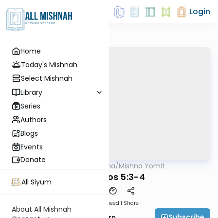
Login
Home
Today's Mishnah
Select Mishnah
Library
Series
Authors
Blogs
Events
Donate
AllMishna
/
Mishna Yomit
Mishna
Maaseros 5:3-4
All Siyum
Download
Speed 1
Share
About All Mishnah
Subscribe
Rabbi Shlomo Einhorn