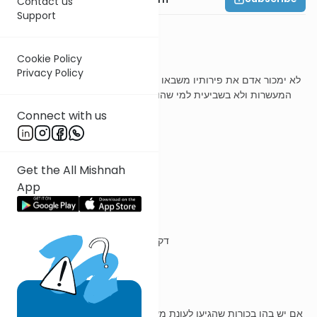
Contact us
Support
משנה ג
Cookie Policy
Privacy Policy
לא ימכור אדם את פירותיו משבאו לעונת המעשרות למי שאינו נאמן על
המעשרות ולא בשביעית למי שהוא חשוד על השביעית ואם בכרו נוטל
את הבכורות ומוכר את השאר
Connect with us
ר' עובדיה מברטנורא
Get the All Mishnah
App
לא ימכור אדם פירותיו וכו
דקעבר משום ולפני עור לא תתן מכשול
ואם בכרו
אם יש בהן בכורות שהגיעו לעונת מעשרות והשאר לא הגיעו, נוטלן ומוכר