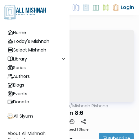
Login
Home
Today's Mishnah
Select Mishnah
Library
Series
Authors
Blogs
Events
Donate
AllMishna
/
Mishnah Rishona
Mishna
Eruvin 8:6
All Siyum
Download
Speed 1
Share
About All Mishnah
Subscribe
Rabbi Fishel Shechter