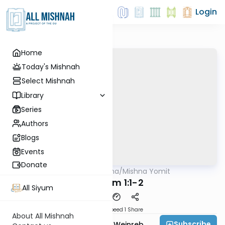
Login
Home
Today's Mishnah
Select Mishnah
Library
Series
Authors
Blogs
Events
Donate
AllMishna
/
Mishna Yomit
Mishna
Bikkurim 1:1-2
All Siyum
Download
Speed 1
Share
About All Mishnah
Subscribe
Rabbi Dr. Tzvi Hersh Weinreb