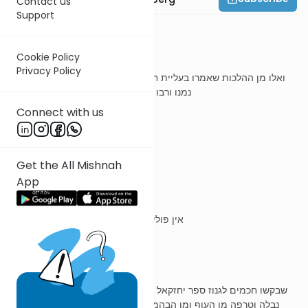
Contact us
Support
משנה ד
Cookie Policy
Privacy Policy
ואלו מן ההלכות שאמרו בעליית חנניה בן חזקיה בן גוריון כשעלו לבקרו
נמנו ורבו ב"ש על ב"ה וי"ח דברים גזרו בו ביום
Connect with us
ר' עובדיה מברטנורא
Get the All Mishnah
App
ואלו מהלכות
אין פולין ואין קורין לאור הנר דתנן במתניתין
בעליית חנניה בן חזקיה
שבקשו חכמים לגנוז ספר יחזקאל שדבריו נראים כסותרים ד"ת, כגון כל
נבלה וטרפה מן העוף ומן הבהמה לא יאכלו הכהנים כהנים הוא דלא