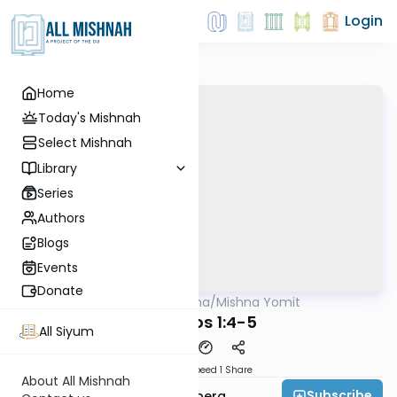
Login
Home
Today's Mishnah
Select Mishnah
Library
Series
Authors
Blogs
Events
Donate
AllMishna
/
Mishna Yomit
Mishna
Shabbos 1:4-5
All Siyum
Download
Speed 1
Share
About All Mishnah
Subscribe
Rabbi Aaron Greenberg