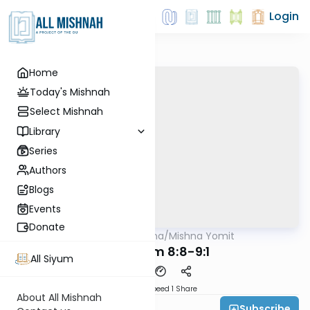
Login
Home
Today's Mishnah
Select Mishnah
Library
Series
Authors
Blogs
Events
Donate
AllMishna
/
Mishna Yomit
Mishna
Pesachim 8:8-9:1
All Siyum
Download
Speed 1
Share
About All Mishnah
Subscribe
Shlomo Schwartz