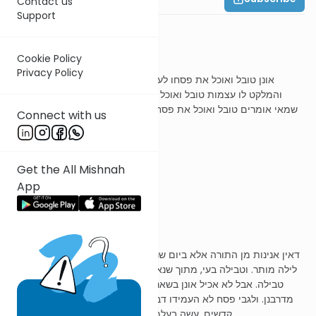
Contact us
Support
משנה ח
Cookie Policy
Privacy Policy
אונן טובל ואוכל את פסחו לערב אבל לא בקדשים השומע על מתו
והמלקט לו עצמות טובל ואוכל בקדשים גר שנתגייר בערב פסח בית
שמאי אומרים טובל ואוכל את פסחו לערב ובית הלל אומרים הפורש מן
Connect with us
הערלה כפורש מן הקבר
Get the All Mishnah
ר' עובדיה מברטנורא
App
אונן טובל ואוכל פסחו לערב
דאין אנינות מן התורה אלא ביום שנאמר ואכלתי חטאת היום, יום אסור,
לילה מותר. וטבילה בעי, מתוך שנאסר עד עכשיו בקדשים אצרכוהו רבנן
טבילה. אבל לא אכיל אונן בשאר קדשים לערב, דאנינות לילה אסורה
מדרבנן. ולגבי פסח לא העמידו דבריהם במקום כרת. אבל אכילת שאר
קדשים, עשה בעלמא הוא, ואכלו אותם אשר כופר בהם