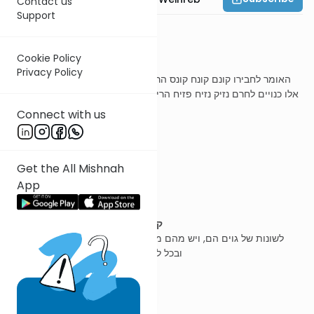
Contact us
Support
משנה ב
Cookie Policy
Privacy Policy
האומר לחבירו קונם קונח קונס הרי אלו כנויין לקרבן חרק חרך חרף הרי
אלו כנויים לחרם נזיק נזיח פזיח הרי אלו כנויין לנזירו' שבותה שקוקה נדר
במותא הרי אלו כנויין לשבועה
Connect with us
ר' עובדיה מברטנורא
Get the All Mishnah
App
קונם קונח קונס הרי אלו כנויין לקרבן
לשונות של גוים הם, ויש מהם מי שקורא לקרבן כך ויש מי שקורא כך,
ובכל לשון שיאמר מאלו הוא מתפיס בקרבן
נדר במותא