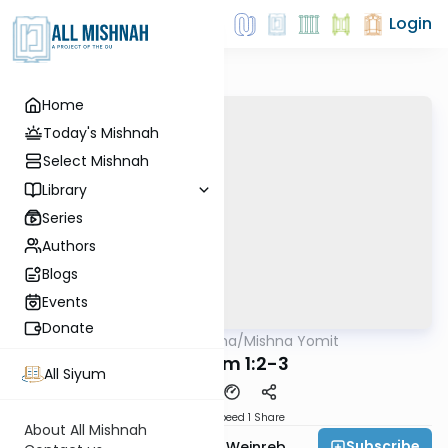
Login
Home
Today's Mishnah
Select Mishnah
Library
Series
Authors
Blogs
Events
Donate
AllMishna
/
Mishna Yomit
Mishna
Nedarim 1:2-3
All Siyum
Download
Speed 1
Share
About All Mishnah
Subscribe
Rabbi Dr. Tzvi Hersh Weinreb