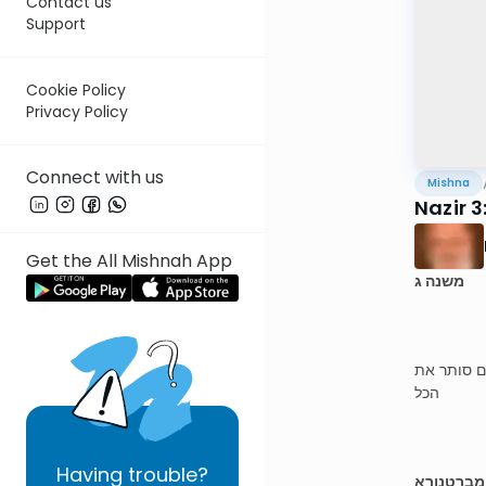
Contact us
Support
Cookie Policy
Privacy Policy
Connect with us
Mishna
Nazir 3
Get the All Mishnah App
משנה ג
ים סותר את
הכל
Having
trouble?
 מברטנורא