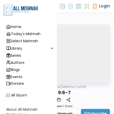
Login
Home
Today's Mishnah
Select Mishnah
Library
Series
Authors
Blogs
Events
Donate
AllMishna
/
Mishna Yomit
Mishna
Gittin 9:6-7
All Siyum
Download
Speed 1
Share
About All Mishnah
Subscribe
Rabbi Dr. Tzvi Hersh Weinreb