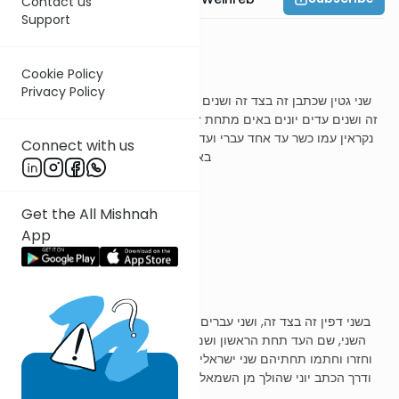
Contact us
Support
משנה ו
Cookie Policy
Privacy Policy
שני גטין שכתבן זה בצד זה ושנים עדים עברים באים מתחת זה לתחת
זה ושנים עדים יונים באים מתחת זה לתחת זה את שהעדים הראשונים
נקראין עמו כשר עד אחד עברי ועד אחד יוני עד אחד עברי ועד אחד יוני
Connect with us
באין מתחת זה לתחת זה שניהן פסולין
Get the All Mishnah
ר' עובדיה מברטנורא
App
שני גיטין שכתבן
בשני דפין זה בצד זה, ושני עברים חתומים מתחת הגט הראשון לתחת
השני, שם העד תחת הראשון ושם אביו תחת השני. וכן עד שני תחתיו,
וחזרו וחתמו תחתיהם שני ישראלים הדרים בארץ יון, וחתמו בכתב יוני,
ודרך הכתב יוני שהולך מן השמאל אל הימין, נמצא שם העד תחת הגט
שני, ושם אביו תחת הראשון.