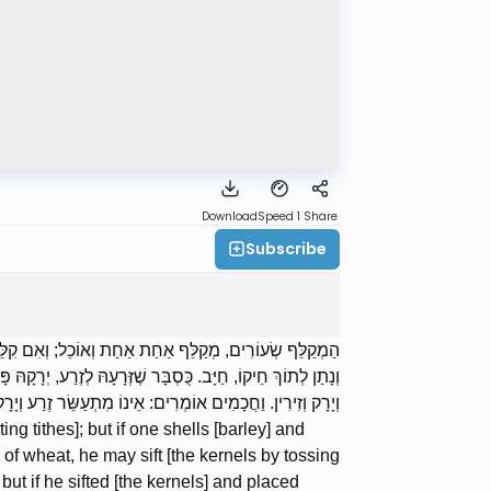
Download
Speed 1
Share
Subscribe
הַמְקַלֵּף שְׂעוֹרִים, מְקַלֵּף אַחַת אַחַת וְאוֹכֵל; וְאִם קִלֵּף וְ
וְנָתַן לְתוֹךְ חֵיקוֹ, חַיָּב. כֻּסְבָּר שֶׁזְּרָעָהּ לְזֶרַע, יְרָקָהּ
וְיָרָק וְזִירִין. וַחֲכָמִים אוֹמְרִים: אֵינוֹ מִתְעַשֵּׂר זֶרַע וְיָרָ.
ing tithes]; but if one shells [barley] and
ars of wheat, he may sift [the kernels by tossing
but if he sifted [the kernels] and placed