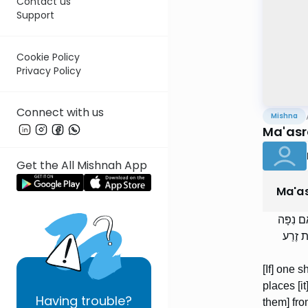
Contact us
Support
Cookie Policy
Privacy Policy
Connect with us
Mishna
Ma'asr
Get the All Mishnah App
Ma'a
ִם נִפָּה
ֶת זֶרַע
[If] one s
places [it
Having
trouble?
them] fro