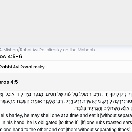
AllMishna
/
Rabbi Avi Rosalimsky on the Mishnah
os 4:5-6
Rabbi Avi Rosalimsky
sros
4
:
5
נָתַן לְתוֹךְ יָדוֹ, חַיָּב. הַמּוֹלֵל מְלִילוֹת שֶׁל חִטִּים, מְנַפֶּה מִיָּד לְיָד וְאוֹכֵל; וְא
 פָּטוּר; זְרָעָהּ לְיָרָק, מִתְעַשֶּׂרֶת זֶרַע וְיָרָק. רַבִּי אֶלְעָזָר אוֹמֵר: הַשֶּׁבֶת מִתְעַשֶּׂר
ק אֶלָּא הַשַּׁחֲלַיִם וְהַגַּרְגִּיר בִּלְבָד
hells barley, he may shell one at a time and eat it [without separat
] in his hand, he is obligated [to tithe it]. [If] one rubs roasted e
m one hand to the other and eat [them without separating tithes]; 