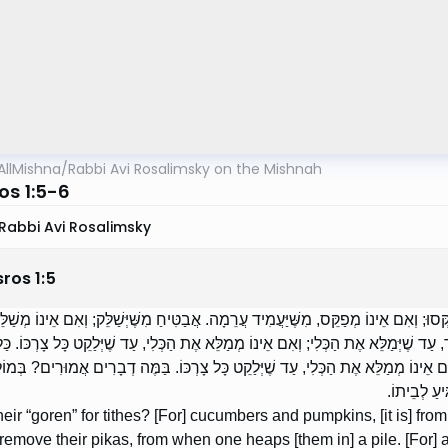
AllMishna
/
Rabbi Avi Rosalimsky on the Mishnah
os 1:5-6
Rabbi Avi Rosalimsky
sros
1
:
5
ַקְּסוּ; וְאִם אֵינוֹ מְפַקֵּס, מִשֶּׁיַּעֲמִיד עֲרֵמָה. אֲבַטִּיחַ מִשֶּׁיְּשַׁלֵּק; וְאִם אֵינוֹ מְשַׁל
 עַד שֶׁיְּמַלֵּא אֶת הַכְּלִי; וְאִם אֵינוֹ מְמַלֵּא אֶת הַכְּלִי, עַד שֶׁיְּלַקֵט כָּל צָרְכּוֹ. כַּ
ְאִם אֵינוֹ מְמַלֵּא אֶת הַכְּלִי, עַד שֶׁיְּלַקֵט כָּל צָרְכּוֹ. בַּמֶּה דְבָרִים אֲמוּרִים? בְּמוֹל
יעַ לְבֵיתוֹ
heir “goren” for tithes? [For] cucumbers and pumpkins, [it is] fr
remove their pikas, from when one heaps [them in] a pile. [For]