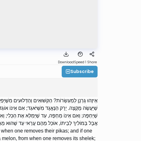
Download
Speed 1
Share
Subscribe
אֵיזֶהוּ גָּרְנָן לְמַעַשְׂרוֹת? הַקִּשּׁוּאִים וְהַדְּלוּעִים מִשֶּׁיְּפ
שֶׁיַּעֲשֶׂה מֻקְצֶה. יָרָק הַנֶּאֱגָד מִשֶּׁיֹּאגַד; אִם אֵינוֹ אוֹגֵד,
שֶׁיְּחַפֶּה; וְאִם אֵינוֹ מְחַפֶּה, עַד שֶׁיְּמַלֵּא אֶת הַכְּלִי; ו;
אֲבָל בְּמוֹלִיךְ לְבֵיתוֹ, אוֹכֵל מֵהֶם עֲרַאי עַד שֶׁהוּא מַגִּ.
om when one removes their pikas; and if one
 a melon, from when one removes its shelek;