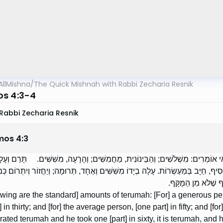
AllMishna
/
The Quick Mishnah with Rabbi Zecharia Resnik
s 4:3-4
Rabbi Zecharia Resnik
mos
4
:
3
 אוֹמְרִים: מִשְׁלֹשִׁים; וְהַבֵּינוֹנִית, מֵחֲמִשִּׁים; וְהָרָעָה, מִשִּׁשִּׁים. תָּרַם וְעָלָ
סִיף, חַיָּב בְּמַעַשְׂרוֹת. עָלָה בְיָדוֹ מִשִּׁשִּׁים וְאֶחָד, תְּרוּמָה; וְיַחֲזוֹר וְיִתְרוֹם כּ
ַף שֶׁלֹּא מִן הַמֻּקָּף
owing are the standard] amounts of terumah: [For] a generous per
 in thirty; and [for] the average person, [one part] in fifty; and [for]
ated terumah and he took one [part] in sixty, it is terumah, and h