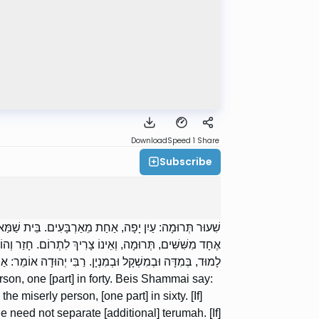
Download
Speed 1
Share
Subscribe
שִׁעוּר תְּרוּמָה: עַיִן יָפָה, אַחַת מֵאַרְבָּעִים. בֵּית שַׁמַּאי
אֶחָד מִשִּׁשִּׁים, תְּרוּמָה, וְאֵינוֹ צָרִיךְ לִתְרוֹם. חָזַר וְהוֹ
לָמוּד, בְּמִדָּה וּבְמִשְׁקָל וּבְמִנְיָן. רַבִּי יְהוּדָה אוֹמֵר: א.
son, one [part] in forty. Beis Shammai say:
 the miserly person, [one part] in sixty. [If]
e need not separate [additional] terumah. [If]