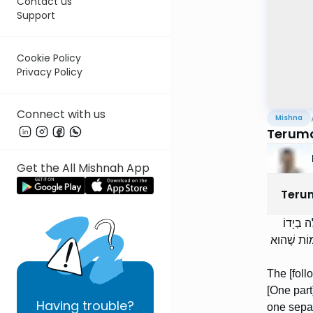
Contact us
Support
Cookie Policy
Privacy Policy
Connect with us
Mishna
Terumo
Get the All Mishnah App
Teru
ה בְיָדוֹ
ְמוֹת שֶׁהוּא
The [foll
[One part]
Having
trouble?
one separ