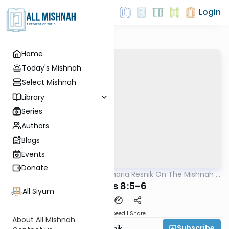
Login
Home
Today's Mishnah
Select Mishnah
Library
Series
Authors
Blogs
Events
Donate
AllMishna
/
Rabbi Zecharia Resnik On The Mishnah -
Mishna
Kids Edition
Shevi'is 8:5-6
All Siyum
Download
Speed 1
Share
About All Mishnah
Subscribe
Rabbi Zecharia Resnik