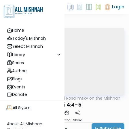
Login
Home
Today's Mishnah
Select Mishnah
Library
Series
Authors
Blogs
Events
Donate
AllMishna
/
Rabbi Avi Rosalimsky on the Mishnah
Mishna
Demai 4:4-5
All Siyum
Download
Speed 1
Share
About All Mishnah
Subscribe
Rabbi Avi Rosalimsky