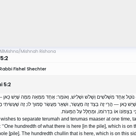
AllMishna
/
Mishnah Rishona
5:2
Rabbi Fishel Shechter
i
5
:
2
טֵל אֶחָד מִשְּׁלשִׁים וְשָׁלשׁ וּשְׁלִישׁ, וְאוֹמֵר: אֶחָד מִמֵּאָה מִמַּה שֶּׁיֶּשׁ כָּאן 
ִין שֶׁיֶּשׁ כָּאן — הֲרֵי זֶה בְּצַד זֶה מַעֲשֵׂר, וּשְׁאָר מַעֲשֵׂר סָמוּךְ לוֹ; זֶה שֶׁעָשִׂית
נִי בִּצְפוֹנוֹ אוֹ בִדְרוֹמוֹ, וּמְחֻלָּל עַל הַמָּעוֹת
ishes to separate terumah and terumas maaser at one time, takes
 ‘‘One hundredth of what there is here [in the pile], which is on th
ole [pile]. The hundredth chullin that is here, which is on this si