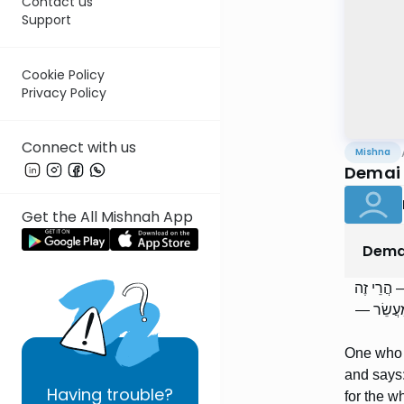
Contact us
Support
Cookie Policy
Privacy Policy
Connect with us
Mishna
Demai 
Get the All Mishnah App
Dema
— הֲרֵי זֶה
ִי מַעֲשֵׂר
One who w
and says:
Having
trouble?
for the wh