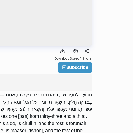
Download
Speed 1
Share
Subscribe
הָרוֹצֶה לְהַפְרִישׁ תְּרוּמָה וּתְרוּמַת מַעֲשֵׂר כְּאַחַת — נוֹ
בְּצַד זֶה חֻלִּין, וְהַשְּׁאָר תְּרוּמָה עַל הַכֹּל; וּמֵאָה חֻלּ —
עָשׂוּי תְּרוּמַת מַעֲשֵׂר עָלָיו, וְהַשְּׁאָר חַלָּה; וּמַעֲשֵׂר שֵׁ.
 one [part] from thirty-three and a third,
is side, is chullin, and the rest is terumah
de, is maaser [rishon], and the rest of the