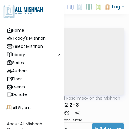
Login
Home
Today's Mishnah
Select Mishnah
Library
Series
Authors
Blogs
Events
Donate
AllMishna
/
Rabbi Avi Rosalimsky on the Mishnah
Mishna
Peah 2:2-3
All Siyum
Download
Speed 1
Share
About All Mishnah
Subscribe
Rabbi Avi Rosalimsky