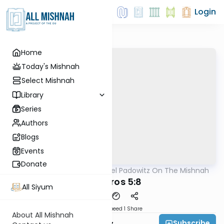
Login
Home
Today's Mishnah
Select Mishnah
Library
Series
Authors
Blogs
Events
Donate
AllMishna
/
Rabbi Joel Padowitz On The Mishnah
Mishna
Ma'asros 5:8
All Siyum
Download
Speed 1
Share
About All Mishnah
Subscribe
Rabbi Joel Padowitz