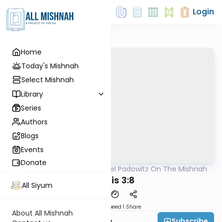
Login
Home
Today's Mishnah
Select Mishnah
Library
Series
Authors
Blogs
Events
Donate
AllMishna
/
Rabbi Joel Padowitz On The Mishnah
Mishna
Taanis 3:8
All Siyum
Download
Speed 1
Share
About All Mishnah
Subscribe
Rabbi Joel Padowitz