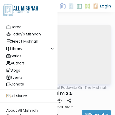
Login
Home
Today's Mishnah
Select Mishnah
Library
Series
Authors
Blogs
Events
Donate
AllMishna
/
Rabbi Joel Padowitz On The Mishnah
Mishna
Shekalim 2:5
All Siyum
Download
Speed 1
Share
About All Mishnah
Subscribe
Rabbi Joel Padowitz