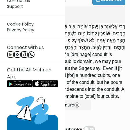
Contact us
Support
Eruvin
8
:
10
Cookie Policy
רַבִּי אֱלִיעֶזֶר בֶּן יַעֲקֹב אוֹמֵר: בִּיב שֶׁהוּא קָמוּר אַרְבַּע אַמּוֹת בִּרְשׁוּת
Privacy Policy
הָרַבִּים, שׁוֹפְכִין לְתוֹכוֹ מַיִם בְּשַׁבָּת. וַחֲכָמִים אוֹמְרִים: אֲפִלּוּ גַג אוֹ
חָצֵר מֵאָה אַמָּה, לֹא יִשְׁפֹּךְ עַל פִּי הַבִּיב; אֲבָל שׁוֹפֵךְ מִגַּג לְגַג,
Connect with us
וְהַמַּיִם יוֹרְדִין לַבִּיב. הֶחָצֵר וְהָאַכְסַדְרָה מִצְטָרְפִין לְאַרְבַּע אַמּוֹת:
R’ Eliezer ben Yaakov says: If a [drainage] conduit is
covered for four cubits in the public domain, we may pour
water into it on the Sabbath. But the Sages say: Even if [it
Get the All Mishnah
runs along] a roof or courtyard [for] a hundred cubits, one
App
may not pour into the opening of the conduit; but he pours
from roof to roof and the water descends into the conduit. A
courtyard and a colonnade combine to [total] four cubits.
Show Bartenura
Suggestions
Autoplay
NO