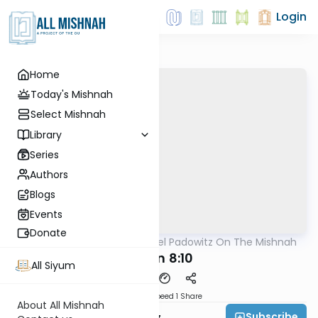
Login
Home
Today's Mishnah
Select Mishnah
Library
Series
Authors
Blogs
Events
Donate
AllMishna
/
Rabbi Joel Padowitz On The Mishnah
Mishna
Eruvin 8:10
All Siyum
Download
Speed 1
Share
About All Mishnah
Subscribe
Rabbi Joel Padowitz