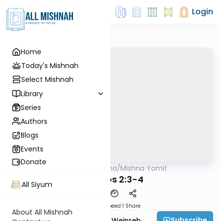
Login
Home
Today's Mishnah
Select Mishnah
Library
Series
Authors
Blogs
Events
Donate
AllMishna
/
Mishna Yomit
Mishna
Shevuos 2:3-4
All Siyum
Download
Speed 1
Share
About All Mishnah
Subscribe
Rabbi Dr. Tzvi Hersh Weinreb