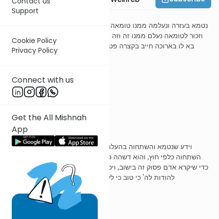
Contact us
Support
משנה ג
נטמא בעזרה ונעלמה ממנו טומאה וזכור את המקדש נעלם ממנו מקדש
וזכור לטומאה נעלם ממנו זה וזה והשתחוה או ששהה בכדי השתחואה
Cookie Policy
בא לו בארוכה חייב בקצרה פטור זו היא מצות עשה שבמקדש שאין
Privacy Policy
חייבין עליה
Connect with us
ר' עובדיה מברטנורא
Get the All Mishnah
App
נטמא בעזרה
וידע שנטמא והשתחוה בהעלם זה כלפי פנים, אע"פ שלא שהה. או
השתחוה כלפי חוץ, והוא דשהה כדי השתחואה. ושיעור השתחויה היא
כדי שיקרא אדם פסוק זה בישוב, ויכרעו אפים ארצה על הרצפה וישתחוו
להודות לה' כי טוב כי לעולם חסדו. והוא פסוק בדברי הימים
או שבא לו בארוכה