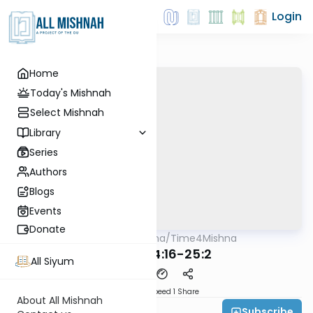
Login
Home
Today's Mishnah
Select Mishnah
Library
Series
Authors
Blogs
Events
Donate
AllMishna
/
Time4Mishna
Mishna
Keilim 24:16-25:2
All Siyum
Download
Speed 1
Share
About All Mishnah
Subscribe
Time 4 Mishna