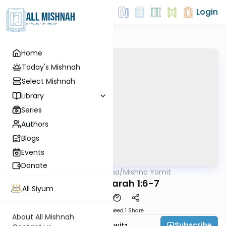
Login
Home
Today's Mishnah
Select Mishnah
Library
Series
Authors
Blogs
Events
Donate
AllMishna
/
Mishna Yomit
Mishna
Avodah Zarah 1:6-7
All Siyum
Download
Speed 1
Share
About All Mishnah
Subscribe
Rabbi Jack Abramowitz