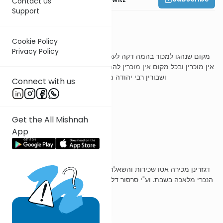
Contact us
Support
משנה ו
Cookie Policy
Privacy Policy
מקום שנהגו למכור בהמה דקה לעכו"ם מוכרין מקום שנהגו שלא למכור
אין מוכרין ובכל מקום אין מוכרין להם בהמה גסה עגלים וסייחים שלמים
ושבורין רבי יהודה מתיר בשבורה ובן בתירה מתיר בסוס
Connect with us
ר' עובדיה מברטנורא
Get the All Mishnah
App
אין מוכרין בהמה גסה
דגזרינן מכירה אטו שכירות והשאלה שהיא בהמתו של ישראל ויעשה בה
הנכרי מלאכה בשבת. וע"י סרסור דליכא לאחלופי בשכירות שאין הסרסור
משכיר. שרי למכרה