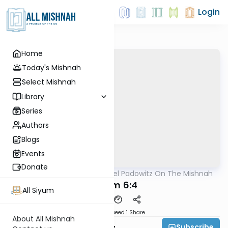
Login
Home
Today's Mishnah
Select Mishnah
Library
Series
Authors
Blogs
Events
Donate
AllMishna
/
Rabbi Joel Padowitz On The Mishnah
Mishna
Kilaim 6:4
All Siyum
Download
Speed 1
Share
About All Mishnah
Subscribe
Rabbi Joel Padowitz