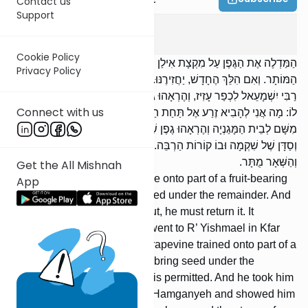
Contact us
Support
Kilaim
6
:
4
Cookie Policy
הַמַּדְלֶה אֶת הַגֶּפֶן עַל מִקְצָת אִילַן מַאֲכָל, מֻתָּר לְהָבִיא זֶרַע אֶל תַּחַת
Privacy Policy
הַמּוֹתָר. וְאִם הִלֵּךְ הֶחָדָשׁ, יַחֲזִירֶנּוּ. מַעֲשֶׂה שֶׁהָלַךְ רַבִּי יְהוֹשֻׁעַ אֵצֶל
רַבִּי יִשְׁמָעֵאל לִכְפַר עָזִיז, וְהֶרְאָהוּ גֶפֶן מֻדְלָה עַל מִקְצָת תְּאֵנָה. אָמַר
Connect with us
לוֹ: מָה אֲנִי לְהָבִיא זֶרַע אֶל תַּחַת הַמּוֹתָר? אָמַר לוֹ: מֻתָּר. וְהֶעֱלָהוּ
מִשָּׁם לְבֵית הַמָּגַנְיָה וְהֶרְאָהוּ גֶפֶן שֶׁהִיא מֻדְלָה עַל מִקְצָת הַקּוֹרָה
וְסַדָּן שֶׁל שִׁקְמָה וּבוֹ קוֹרוֹת הַרְבֵּה. אָמַר לוֹ: תַּחַת הַקּוֹרָה זוֹ אָסוּר,
וְהַשְּׁאָר מֻתָּר.
Get the All Mishnah
[If] someone trains a grapevine onto part of a fruit-bearing
App
tree, it is permitted to bring seed under the remainder. And
if the new growth extended out, he must return it. It
happened that R’ Yehoshua went to R’ Yishmael in Kfar
Aziz, and he showed him a grapevine trained onto part of a
fig tree. He said to him: May I bring seed under the
remainder? He said to him: It is permitted. And he took him
from there up to the house of Hamganyeh and showed him