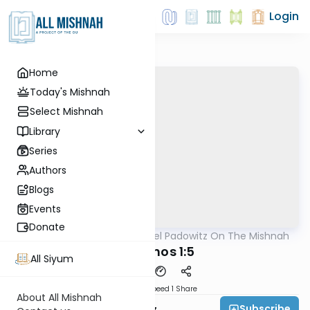
Login
Home
Today's Mishnah
Select Mishnah
Library
Series
Authors
Blogs
Events
Donate
AllMishna
/
Rabbi Joel Padowitz On The Mishnah
Mishna
Berachos 1:5
All Siyum
Download
Speed 1
Share
About All Mishnah
Subscribe
Rabbi Joel Padowitz