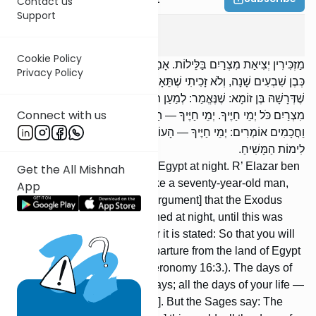
Contact us
Support
Berachos
1
:
5
Cookie Policy
מַזְכִּירִין יְצִיאַת מִצְרַיִם בַּלֵּילוֹת. אָמַר רַבִּי אֶלְעָזָר בֶּן עֲזַרְיָה: הֲרֵי אֲנִי
Privacy Policy
כְּבֶן שִׁבְעִים שָׁנָה, וְלֹא זָכִיתִי שֶׁתֵּאָמֵר יְצִיאַת מִצְרַיִם בַּלֵּילוֹת, עַד
שֶׁדְּרָשָׁהּ בֶּן זוֹמָא: שֶׁנֶּאֱמַר: לְמַעַן תִּזְכֹּר אֶת יוֹם צֵאתְךָ מֵאֶרֶץ
Connect with us
מִצְרַיִם כֹּל יְמֵי חַיֶּיךָ. יְמֵי חַיֶּיךָ — הַיָּמִים — כֹּל יְמֵי חַיֶּיךָ — הַלֵּילוֹת.
וַחֲכָמִים אוֹמְרִים: יְמֵי חַיֶּיךָ — הָעוֹלָם הַזֶּה. כֹּל יְמֵי חַיֶּיךָ — לְהָבִיא
לִימוֹת הַמָּשִׁיחַ.
We mention the Exodus from Egypt at night. R’ Elazar ben
Get the All Mishnah
Azaryah said: Behold, I am like a seventy-year-old man,
App
yet I did not prevail [with my argument] that the Exodus
from Egypt should be mentioned at night, until this was
expounded by Ben Zoma: For it is stated: So that you will
remember the day of your departure from the land of Egypt
all the days of your life (Deuteronomy 16:3.). The days of
your life — [this means] the days; all the days of your life —
[this includes] the nights [also]. But the Sages say: The