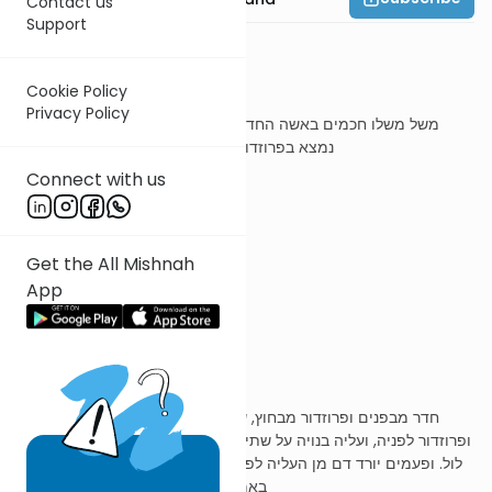
Contact us
Support
משנה ה
Cookie Policy
Privacy Policy
משל משלו חכמים באשה החדר והפרוזדור והעלייה דם החדר טמא
נמצא בפרוזדור ספקו טמא לפי שחזקתו מן המקור
Connect with us
ר' עובדיה מברטנורא
Get the All Mishnah
App
החדר והעליה והפרוזדור
חדר מבפנים ופרוזדור מבחוץ, שניהם זה אצל זה, חדר לצד אחוריה,
ופרוזדור לפניה, ועליה בנויה על שתיהן, ונקב יש בין עליה לפרוזדור ונקרא
לול. ופעמים יורד דם מן העליה לפרוזדור דרך הלול. וכותלי רחם, למטה
באמצע פרוזדור, ודרך שם דמים יוצאים