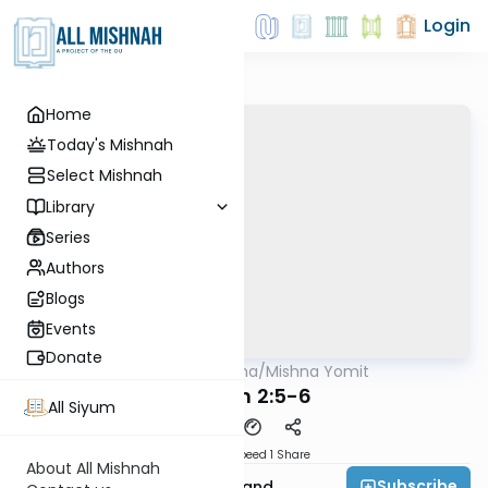
Login
Home
Today's Mishnah
Select Mishnah
Library
Series
Authors
Blogs
Events
Donate
AllMishna
/
Mishna Yomit
Mishna
Niddah 2:5-6
All Siyum
Download
Speed 1
Share
About All Mishnah
Subscribe
Rabbi Micah Greenland