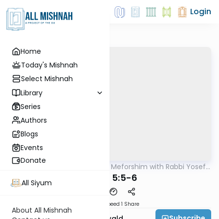
Login
Home
Today's Mishnah
Select Mishnah
Library
Series
Authors
Blogs
Events
Donate
AllMishna
/
Mishnah & Meforshim with Rabbi Yosef
Mishna
Greenwald
Keilim 5:5-6
All Siyum
Download
Speed 1
Share
About All Mishnah
Subscribe
Rabbi Yosef Greenwald