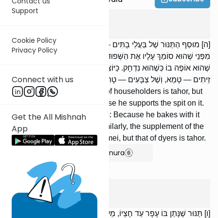
Contact us
Support
Keilim
5
:
5
Cookie Policy
[ה] מוּסַף הַתַּנּוּר שֶׁל בַּעֲלֵי בָתִּים — טָהוֹר, וְשֶׁל נַחְתּוֹמִין — טָמֵא,
Privacy Policy
מִפְּנֵי שֶׁהוּא סוֹמֵךְ עָלָיו אֶת הַשְּׁפוּד. רַבִּי יוֹחָנָן הַסַּנְדְּלָר אוֹמֵר: מִפְּנֵי
שֶׁהוּא אוֹפֶה בוֹ כְּשֶׁהוּא נִדְחָק. כַּיּוֹצֵא בוֹ, מוּסַף הַיּוֹרָה שֶׁל שׁוֹלְקֵי
Connect with us
זֵיתִים — טָמֵא, וְשֶׁל צַבָּעִים — טָהוֹר.
The supplement of the oven of householders is tahor, but
that of bakers is tamei, because he supports the spit on it.
R’ Yochanan HaSandlar says: Because he bakes with it
Get the All Mishnah
when he is hard pressed. Similarly, the supplement of the
App
cauldron of olive boilers is tamei, but that of dyers is tahor.
Show Bartenura
Keilim
5
:
6
[ו] תַּנּוּר שֶׁנָּתַן בּוֹ עָפָר עַד חֶצְיוֹ, מֵעָפָר וּלְמַטָּן — מִטַּמֵּא בְמַגָּע;