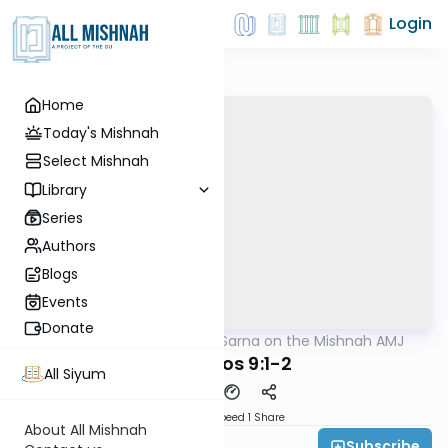
Login
Home
Today's Mishnah
Select Mishnah
Library
Series
Authors
Blogs
Events
Donate
AllMishna
/
Rabbi Sarna on the Mishnah AMJ
Mishna
Berachos 9:1-2
All Siyum
Download
Speed 1
Share
About All Mishnah
Subscribe
Rabbi Ezra Sarna