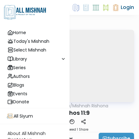
Login
Home
Today's Mishnah
Select Mishnah
Library
Series
Authors
Blogs
Events
Donate
AllMishna
/
Mishnah Rishona
Mishna
Menachos 11:9
All Siyum
Download
Speed 1
Share
About All Mishnah
Subscribe
Rabbi Fishel Shechter