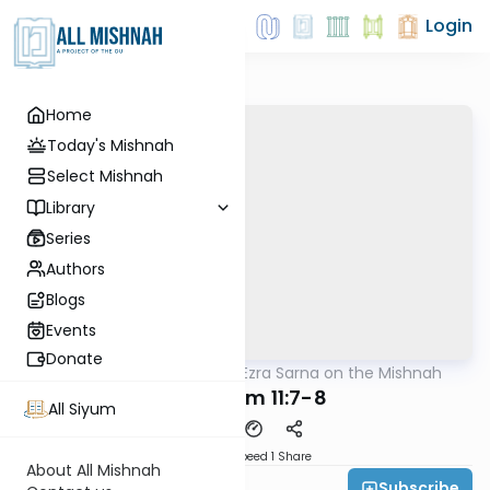
Login
Home
Today's Mishnah
Select Mishnah
Library
Series
Authors
Blogs
Events
Donate
AllMishna
/
Rabbi Ezra Sarna on the Mishnah
Mishna
Zevachim 11:7-8
All Siyum
Download
Speed 1
Share
About All Mishnah
Subscribe
Rabbi Ezra Sarna