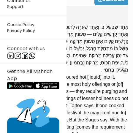
Contact us
Support
Zevachim
11
:
7
Cookie Policy
אֶחָד שֶׁבִּשֵּׁל בּוֹ וְאֶחָד שֶׁעֵרָה לְתוֹכוֹ רוֹתֵחַ, אֶחָד קָדְשֵׁי קָדָשִׁים
Privacy Policy
וְאֶחָד קָדָשִׁים קַלִּים — טְעוּנִין מְרִיקָה וּשְׁטִיפָה. רַבִּי שִׁמְעוֹן אוֹמֵר:
קָדָשִׁים קַלִּים אֵינָן טְעוּנִין מְרִיקָה וּשְׁטִיפָה. רַבִּי טַרְפוֹן אוֹמֵר: אִם
Connect with us
בִּשֵּׁל בּוֹ מִתְּחִלַּת הָרֶגֶל, יְבַשֵּׁל בּוֹ אֶת כָּל הָרֶגֶל. וַחֲכָמִים אוֹמְרִים:
עַד זְמַן אֲכִילָה מְרִיקָה וּשְׁטִיפָה. מְרִיקָה כִּמְרִיקַת הַכּוֹס, וּשְׁטִיפָה
כִּשְׁטִיפַת הַכּוֹס; מְרִיקָה (בְּחַמִּין) וּשְׁטִיפָה בְּצוֹנֵן. וְהַשְּׁפוּד וְהָאַסְכְּלָה
מַגְעִילָן בְּחַמִּין.
Get the All Mishnah
Whether one cooked in it or poured hot [liquid] into it,
App
whether [it was the meat of] the most holy offerings or [of]
the offerings of lesser holiness — they require purging and
rinsing. R’ Shimon says: Offerings of lesser holiness do not
require purging and rinsing. R’ Tarfon says: If one cooked
in it from the beginning of the festival, he may [continue to]
cook in it for the entire festival. But the Sages say: With the
conclusion of the period of eating [comes the requirement