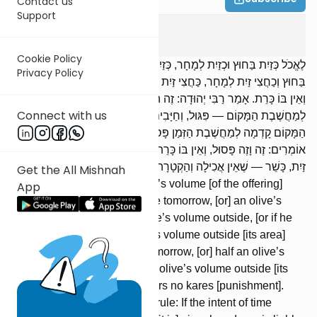
Contact us
Support
Zevachim
2
:
5
Cookie Policy
לֶאֱכֹל כְּזַיִת בַּחוּץ וּכְזַיִת לְמָחָר, כְּזַיִת לְמָחָר וּכְזַיִת בַּחוּץ, כַּחֲצִי זַיִת
Privacy Policy
בַּחוּץ וְכַחֲצִי זַיִת לְמָחָר, כַּחֲצִי זַיִת לְמָחָר וְכַחֲצִי זַיִת בַּחוּץ — פָּסוּל,
וְאֵין בּוֹ כָּרֵת. אָמַר רַבִּי יְהוּדָה: זֶה הַכְּלָל: אִם מַחֲשֶׁבֶת הַזְּמַן קָדְמָה
Connect with us
לְמַחֲשֶׁבֶת הַמָּקוֹם — פִּגּוּל, וְחַיָּבִים עָלָיו כָּרֵת; וְאִם מַחֲשֶׁבֶת
הַמָּקוֹם קָדְמָה לְמַחֲשֶׁבֶת הַזְּמַן פָּסוּל, וְאֵין בּוֹ כָּרֵת. וַחֲכָמִים
אוֹמְרִים: זֶה וָזֶה פָּסוּל, וְאֵין בּוֹ כָּרֵת. לֶאֱכוֹל כַּחֲצִי זַיִת וּלְהַקְטִיר כַּחֲצִי
זַיִת, כָּשֵׁר — שֶׁאֵין אֲכִילָה וְהַקְטָרָה מִצְטַרְפִין.
Get the All Mishnah
[If he intended] to eat an olive’s volume [of the offering]
App
outside and an olive’s volume tomorrow, [or] an olive’s
volume tomorrow and an olive’s volume outside, [or if he
intended to eat] half an olive’s volume outside [its area]
and half an olive’s volume tomorrow, [or] half an olive’s
volume tomorrow and half an olive’s volume outside [its
area] — it is invalid, but it bears no kares [punishment].
Said R’ Yehudah: This is the rule: If the intent of time