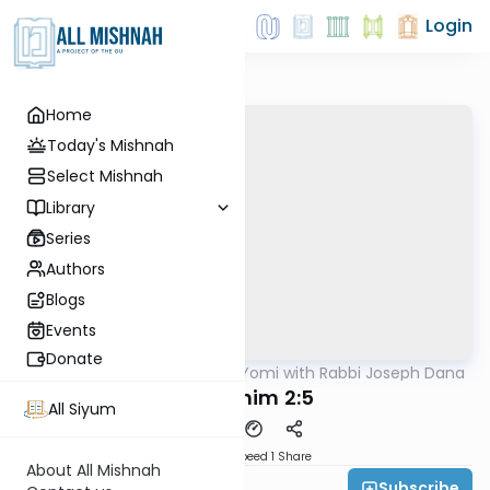
Login
Home
Today's Mishnah
Select Mishnah
Library
Series
Authors
Blogs
Events
Donate
AllMishna
/
Mishnah Yomi with Rabbi Joseph Dana
Mishna
Zevachim 2:5
All Siyum
Download
Speed 1
Share
About All Mishnah
Subscribe
Rabbi Joseph Dana