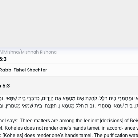
AllMishna
/
Mishnah Rishona
5:3
Rabbi Fishel Shechter
s
5
:
3
י וּמֵחֻמְרֵי בֵית הִלֵּל. קֹהֶלֶת אֵינוֹ מְטַמֵּא אֶת הַיָּדַיִם, כְּדִבְרֵי בֵית שַׁמַּאי. וּב
: בֵּית שַׁמַּאי מְטַהֲרִין. וּבֵית הִלֵּל מְטַמְּאִין. הַקֶּצַח: בֵּית שַׁמַּאי מְטַהֲרִין. וּב
el says: Three matters are among the lenient [decisions] of Bei
el. Koheles does not render one's hands tamei, in accord- ance
y: [Koheles] does render one's hands tamei. The purification wa