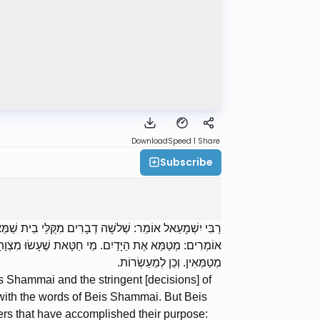
Download
Speed 1
Share
Subscribe
רַבִּי יִשְׁמָעֵאל אוֹמֵר: שְׁלשָׁה דְבָרִים מִקֻּלֵּי בֵית שַׁמַּא
אוֹמְרִים: מְטַמֵּא אֶת הַיָּדַיִם. מֵי חַטָּאת שֶׁעָשׂוּ מִצְוָתָן
מְטַמְּאִין. וְכֵן לְמַעַשְׂרוֹת.
s Shammai and the stringent [decisions] of
 with the words of Beis Shammai. But Beis
ters that have accomplished their purpose: