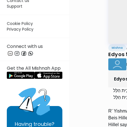
Contact us
Support
Cookie Policy
Privacy Policy
Connect with us
Mishna
Edyos 
Get the All Mishnah App
Edyo
ֵית הִלֵּל
ֵית הִלֵּל
R' Yishma
Beis Hill
Having
trouble?
Hillel sa