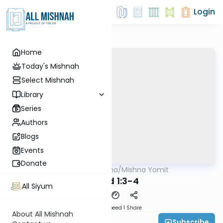
Login
Home
Today's Mishnah
Select Mishnah
Library
Series
Authors
Blogs
Events
Donate
AllMishna
/
Mishna Yomit
Mishna
Tamid 1:3-4
All Siyum
Download
Speed 1
Share
About All Mishnah
Subscribe
Rabbi Jonah Lerner