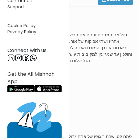
Contact us
Support
משנה ג
Cookie Policy
Privacy Policy
נטל את המפתח ופתח את הפשפש ונכנס מבית המוקד לעזרה ונכנסו
אחריו ושתי אבוקות של אור בידם ונחלקו לשתי כתות אלו הולכים
באכסדרא דרך המזרח ואלו הולכים באכסדרא דרך המערב היו בודקין
Connect with us
והולכין עד שמגיעין למקום בית עושי חביתים הגיעו אלו ואלו אמרו שלום
הכל שלום העמידו עושי חביתים לעשות חביתים
Get the All Mishnah
App
ר' עובדיה מברטנורא
פשפש
פתח קטן שבתוך גופו של פתח גדול, ובו היו נכנסים מבית המוקד לעזרה