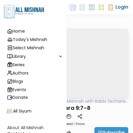
Login
Home
Today's Mishnah
Select Mishnah
Library
Series
Authors
Blogs
Events
Donate
AllMishna
/
The Quick Mishnah with Rabbi Zecharia
Mishna
Resnik
Bava Basra 9:7-8
All Siyum
Download
Speed 1
Share
About All Mishnah
Subscribe
Rabbi Zecharia Resnik