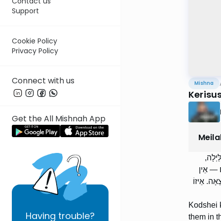
Contact us
Support
Cookie Policy
Privacy Policy
Connect with us
Mishna
Kerisus
Get the All Mishnah App
Meila
ַּיְלָה
ִים — אֵין
ְאָה. אֵיזוֹ
Kodshei k
Having
trouble?
them in t