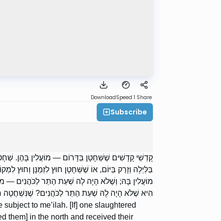
Download
Speed 1
Share
Subscribe
קָדְשֵׁי קָדָשִׁים שֶׁשְּׁחָטָן בַּדָּרוֹם — מוֹעֲלִין בָּהֶן. שְׁחָטָן בּ,
בַּלַּיְלָה וְזָרַק בַּיּוֹם, אוֹ שֶׁשְּׁחָטָן חוּץ לִזְמַנָּן וְחוּץ לִ
מוֹעֲלִין בָּהּ; וְשֶׁלֹּא הָיָה לָהּ שְׁעַת הֶתֵּר לַכֹּהֲנִים — מוֹעֲ
הִיא שֶׁלֹּא הָיָה לָהּ שְׁעַת הֶתֵּר לַכֹּהֲנִים? שֶׁנִּשְׁחֲטָה חוּץ.
subject to me’ilah. [If] one slaughtered
ed them] in the north and received their