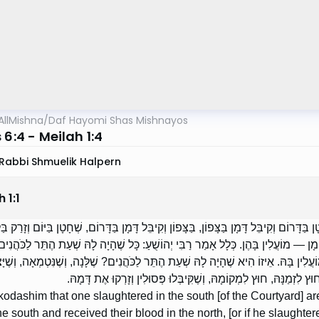
AllMishna
/
Daf Hayomi Shas Mishnayos
 6:4 - Meilah 1:4
Rabbi Shmuelik Halpern
h
1
:
1
ַדָּרוֹם וְקִיבֵּל דָּמָן בַּצָּפוֹן, בַּצָּפוֹן וְקִיבֵּל דָּמָן בַּדָּרוֹם, שְׁחָטָן בַּיּוֹם וְזָרַק בַּל
מְקוֹמָן — מוֹעֲלִין בָּהֶן. כְּלָל אָמַר רַבִּי יְהוֹשֻׁעַ: כָּל שֶׁהָיָה לָהּ שְׁעַת הֶתֵּר לַכֹּהֲנ
לִין בָּהּ. אֵיזוֹ הִיא שֶׁהָיָה לָהּ שְׁעַת הֶתֵּר לַכֹּהֲנִים? שֶׁלָּנָה, וְשֶׁנִּטְמְאָה, וְשֶׁיָּצ
 לִזְמַנָּהּ, חוּץ לִמְקוֹמָהּ, וְשֶׁקִּיבְּלוּ פְּסוּלִין וְזָרְקוּ אֶת דָּמָהּ
odashim that one slaughtered in the south [of the Courtyard] are 
he south and received their blood in the north, [or if he slaughter