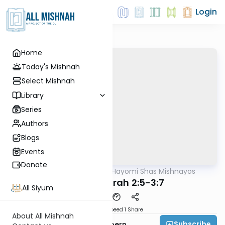
Login
Home
Today's Mishnah
Select Mishnah
Library
Series
Authors
Blogs
Events
Donate
AllMishna
/
Daf Hayomi Shas Mishnayos
Mishna
Avodah Zarah 2:5-3:7
All Siyum
Download
Speed 1
Share
About All Mishnah
Subscribe
Rabbi Shmuelik Halpern