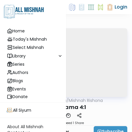
Login
Home
Today's Mishnah
Select Mishnah
Library
Series
Authors
Blogs
Events
Donate
AllMishna
/
Mishnah Rishona
Mishna
Bava Kama 4:1
All Siyum
Download
Speed 1
Share
About All Mishnah
Subscribe
Rabbi Fishel Shechter