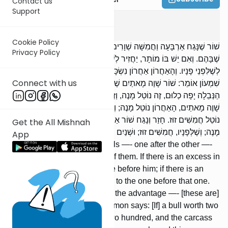
Contact us
Support
Bava Kama
4
:
1
Cookie Policy
שׁוֹר שֶׁנָּגַח אַרְבָּעָה וַחֲמִשָּׁה שְׁוָרִים — זֶה אַחַר זֶה — יְשַׁלֵּם לָאַחֲרוֹן
Privacy Policy
שֶׁבָּהֶם. וְאִם יֵשׁ בּוֹ מוֹתָר, יַחֲזִיר לְשֶׁלְּפָנָיו; וְאִם יֵשׁ בּוֹ מוֹתָר, יַחֲזִיר
לְשֶׁלִּפְנֵי פָנָיו. וְהָאַחֲרוֹן אַחֲרוֹן נִשְׂכָּר — דִּבְרֵי רַבִּי מֵאִיר. רַבִּי
Connect with us
שִׁמְעוֹן אוֹמֵר: שׁוֹר שָׁוֶה מָאתַיִם שֶׁנָּגַח שׁוֹר שָׁוֶה מָאתַיִם, וְאֵין
הַנְּבֵלָה יָפָה כְלוּם, זֶה נוֹטֵל מָנֶה, וְזֶה נוֹטֵל מָנֶה. חָזַר וְנָגַח שׁוֹר אַחֵר
שָׁוֶה מָאתַיִם, הָאַחֲרוֹן נוֹטֵל מָנֶה; וְשֶׁלְּפָנָיו, זֶה נוֹטֵל חֲמִשִּׁים זוּז, וְזֶה
נוֹטֵל חֲמִשִּׁים זוּז. חָזַר וְנָגַח שׁוֹר אַחֵר שָׁוֶה מָאתַיִם, הָאַחֲרוֹן נוֹטֵל
Get the All Mishnah
מָנֶה; וְשֶׁלְּפָנָיו, חֲמִשִּׁים זוּז; וּשְׁנַיִם הָרִאשׁוֹנִים, דִּינַר זָהָב.
App
[If] a bull gores four or five bulls —- one after the other —-
[its owner] shall pay the last of them. If there is an excess in
it, he shall return [it] to the one before him; if there is an
excess in it, he shall return [it] to the one before that one.
The later the in-jury, the more the advantage —- [these are]
the words of R' Meir. R' Shimon says: [If] a bull worth two
hundred gores a bull worth two hundred, and the carcass