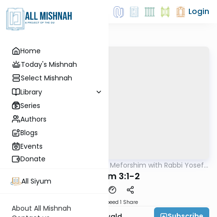
Login
Home
Today's Mishnah
Select Mishnah
Library
Series
Authors
Blogs
Events
Donate
AllMishna
/
Mishnah & Meforshim with Rabbi Yosef
Mishna
Greenwald
Nedarim 3:1-2
All Siyum
Download
Speed 1
Share
About All Mishnah
Subscribe
Rabbi Yosef Greenwald