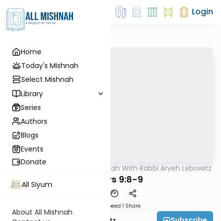
Login
Home
Today's Mishnah
Select Mishnah
Library
Series
Authors
Blogs
Events
Donate
AllMishna
/
The Mishnah With Rabbi Aryeh Lebowitz
Mishna
Kesuovs 9:8-9
All Siyum
Download
Speed 1
Share
About All Mishnah
Subscribe
Rabbi Aryeh Lebowitz