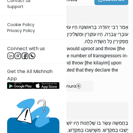
Contact us
Support
Shekalim
1
:
2
Cookie Policy
אָמַר רַבִּי יְהוּדָה: בָּרִאשׁוֹנָה הָיוּ עוֹקְרִין וּמַשְׁלִיכִין לִפְנֵיהֶם. מִשֶּׁרַבּוּ
Privacy Policy
עוֹבְרֵי עֲבֵרָה, הָיוּ עוֹקְרִין וּמַשְׁלִיכִין עַל הַדְּרָכִים. הִתְקִינוּ שֶׁיְּהוּ
מַפְקִירִין כָּל הַשָּׂדֶה כֻלָּהּ.
Connect with us
Said R’ Yehudah: At first they would uproot and throw [the
kilayim] before them. When the number of transgressors in-
creased, they would uproot and throw [the kilayim] upon
the roads. [Finally,] they instituted that they declare the
Get the All Mishnah
entire field ownerless.
App
Show Bartenura
Shekalim
1
:
3
בַּחֲמִשָּׁה עָשָׂר בּוֹ שֻׁלְחָנוֹת הָיוּ יוֹשְׁבִין בַּמְּדִינָה. בְּעֶשְׂרִים וַחֲמִשָּׁה
יָשְׁבוּ בַמִּקְדָּשׁ. מִשֶּׁיָּשְׁבוּ בַמִּקְדָּשׁ, הִתְחִילוּ לְמַשְׁכֵּן. אֶת מִי