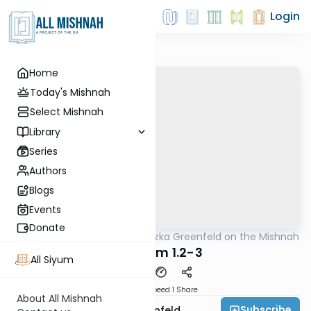
Login
Home
Today's Mishnah
Select Mishnah
Library
Series
Authors
Blogs
Events
Donate
AllMishna
/
Rabbi Hertzka Greenfeld on the Mishnah
Mishna
Shekalim 1.2-3
All Siyum
Download
Speed 1
Share
About All Mishnah
Subscribe
Rabbi Hertzka Greenfeld