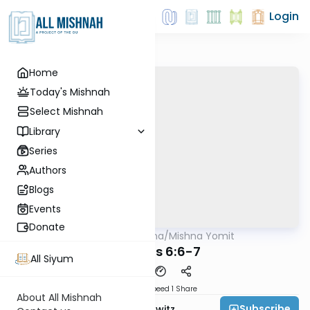
Login
Home
Today's Mishnah
Select Mishnah
Library
Series
Authors
Blogs
Events
Donate
AllMishna
/
Mishna Yomit
Mishna
Brachos 6:6-7
All Siyum
Download
Speed 1
Share
About All Mishnah
Subscribe
Rabbi Jack Abramowitz