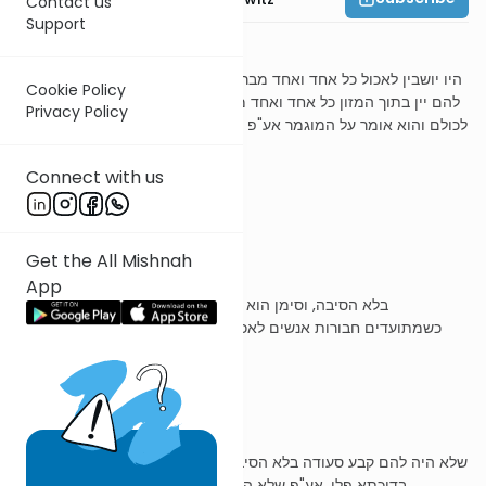
Contact us
Support
משנה ו
היו יושבין לאכול כל אחד ואחד מברך לעצמו הסיבו אחד מברך לכולן בא
Cookie Policy
להם יין בתוך המזון כל אחד ואחד מברך לעצמו לאחר המזון אחד מברך
Privacy Policy
לכולם והוא אומר על המוגמר אע"פ שאין מביאין את המוגמר אלא לאחר
הסעודה
Connect with us
ר' עובדיה מברטנורא
Get the All Mishnah
היו יושבים
App
בלא הסיבה, וסימן הוא שלא נתועדו לאכול יחד. שרגילים היו
כשמתועדים חבורות אנשים לאכול שהיו מסובים על המטות ואוכלים
ושותים בהסבת שמאל
כל אחד מברך לעצמו
שלא היה להם קבע סעודה בלא הסיבה. ומיהו אם אמרו ניזיל ניכול נהמא
בדוכתא פלן, אע"פ שלא הסיבו כהסיבו דמי, ואחד מברך לכולם