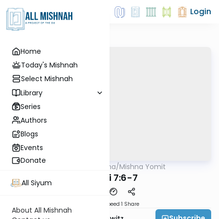
Login
Home
Today's Mishnah
Select Mishnah
Library
Series
Authors
Blogs
Events
Donate
AllMishna
/
Mishna Yomit
Mishna
Demai 7:6-7
All Siyum
Download
Speed 1
Share
About All Mishnah
Subscribe
Rabbi Jack Abramowitz