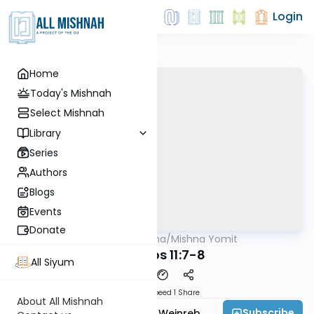
Login
Home
Today's Mishnah
Select Mishnah
Library
Series
Authors
Blogs
Events
Donate
AllMishna
/
Mishna Yomit
Mishna
Terumos 11:7-8
All Siyum
Download
Speed 1
Share
About All Mishnah
Subscribe
Rabbi Dr. Tzvi Hersh Weinreb