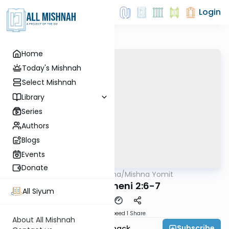
Login
Home
Today's Mishnah
Select Mishnah
Library
Series
Authors
Blogs
Events
Donate
AllMishna
/
Mishna Yomit
Mishna
Maaser Sheni 2:6-7
All Siyum
Download
Speed 1
Share
About All Mishnah
Subscribe
Rabbi Reuven Boshnack