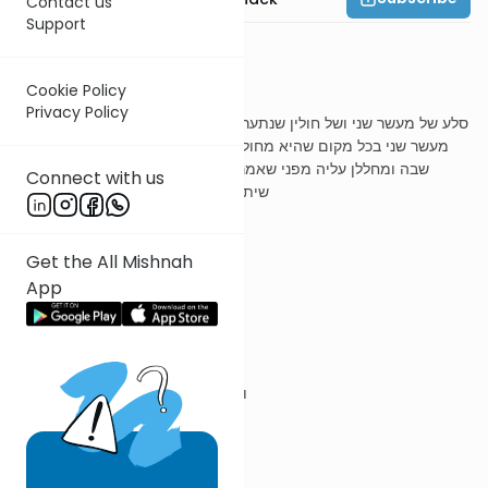
Contact us
Support
משנה ו
Cookie Policy
Privacy Policy
סלע של מעשר שני ושל חולין שנתערבו מביא בסלע מעות ואומר סלע של
מעשר שני בכל מקום שהיא מחוללת על המעות האלו ובורר את היפה
שבה ומחללן עליה מפני שאמרו מחללין כסף על נחשת מדוחק ולא
Connect with us
שיתקיים כן אלא חוזר ומחללם על הכסף
Get the All Mishnah
ר' עובדיה מברטנורא
App
שנתערבו
ורוצה להוציא של חולין חוץ לירושלים
מביא בסלע מעות