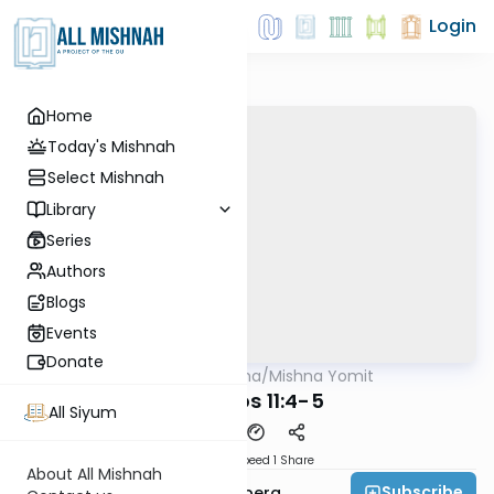
Login
Home
Today's Mishnah
Select Mishnah
Library
Series
Authors
Blogs
Events
Donate
AllMishna
/
Mishna Yomit
Mishna
Shabbos 11:4-5
All Siyum
Download
Speed 1
Share
About All Mishnah
Subscribe
Rabbi Aaron Greenberg