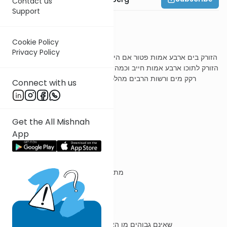
Contact us
Support
משנה ד
Cookie Policy
Privacy Policy
הזורק בים ארבע אמות פטור אם היה רקק מים ורשות הרבים מהלכת בו
הזורק לתוכו ארבע אמות חייב וכמה הוא רקק מים פחות מעשרה טפחים
רקק מים ורשות הרבים מהלכת בו הזורק בתוכו ארבע אמות חייב
Connect with us
ר' עובדיה מברטנורא
Get the All Mishnah
App
הזורק בים
מתחלת ד' לסוף ד' פטור, דכרמלית הוא
רקק מים
שאינם גבוהים מן הארץ ויש בהם רפש וטיט נקראים רקק