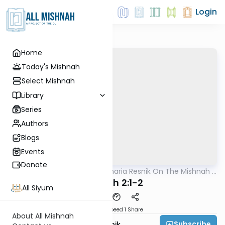
Login
Home
Today's Mishnah
Select Mishnah
Library
Series
Authors
Blogs
Events
Donate
AllMishna
/
Rabbi Zecharia Resnik On The Mishnah -
Mishna
Kids Edition
Challah 2:1-2
All Siyum
Download
Speed 1
Share
About All Mishnah
Subscribe
Rabbi Zecharia Resnik