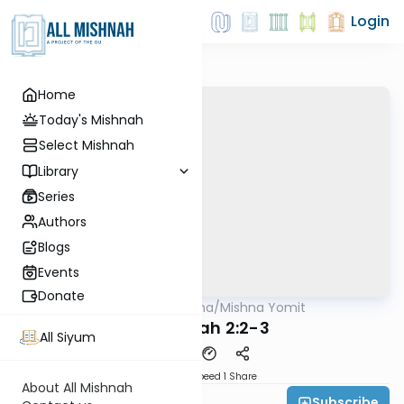
Login
Home
Today's Mishnah
Select Mishnah
Library
Series
Authors
Blogs
Events
Donate
AllMishna
/
Mishna Yomit
Mishna
Chagigah 2:2-3
All Siyum
Download
Speed 1
Share
About All Mishnah
Subscribe
Mordechai Y. Cazbii