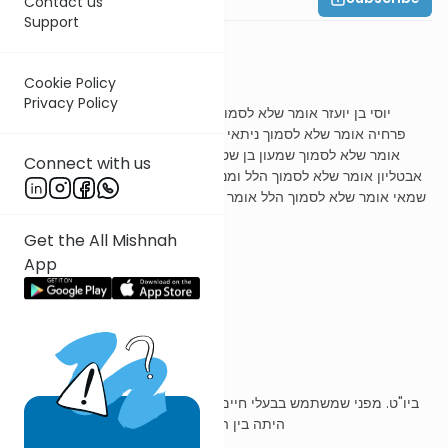
Contact us
Support
משנה ב
Cookie Policy
Privacy Policy
יוסי בן יועזר אומר שלא לסמוך יוסי בן יוחנן אומר לסמוך יהושע בן
פרחיה אומר שלא לסמוך ניתאי הארבלי אומר לסמוך יהודה בן טבאי
אומר שלא לסמוך שמעון בן שטח אומר לסמוך שמעיה אומר לסמוך
Connect with us
אבטליון אומר שלא לסמוך הלל ומנחם לא נחלקו יצא מנחם נכנס שמאי
שמאי אומר שלא לסמוך הלל אומר לסמוך הראשונים היו נשיאים ושניים
להם אב בית דין
Get the All Mishnah
App
ר' עובדיה מברטנורא
יוסי בן יועזר אומר שלא לסמוך
ביו"ט. מפני שמשתמש בבעלי חיים, שבכל כחו הוא סומך. וזו המחלוקת
היתה בין הנשיאים ובין אבות ב"ד, דור אחר דור