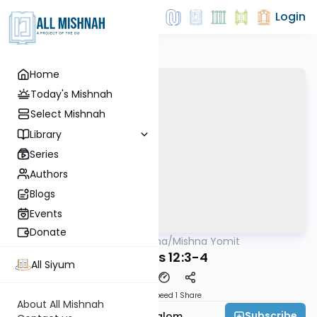
Login
Home
Today's Mishnah
Select Mishnah
Library
Series
Authors
Blogs
Events
Donate
AllMishna
/
Mishna Yomit
Mishna
Kesubos 12:3-4
All Siyum
Download
Speed 1
Share
About All Mishnah
Subscribe
Rabbi Yitzchak Etshalom