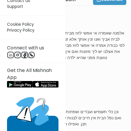
Contact us
Support
משנה ג
Cookie Policy
Privacy Policy
אלמנה שאמרה אי אפשי לזוז מבית בעלי אין היורשין יכולין לומר לה לכי
לבית אביך ואנו זנין אותך אלא זנין אותה בבית בעלה ונותנין לה מדור
לפי כבודה אמרה אי אפשי לזוז מבית אבא יכולים היורשים לומר לה אם
Connect with us
את אצלנו יש ליך מזונות ואם אין את אצלינו אין ליך מזונות אם היתה
טוענת מפני שהיא ילדה והן ילדים זנין אותה והיא בבית אביה
Get the All Mishnah
App
ר' עובדיה מברטנורא
ונותנין לה מדור
וכן כלי תשמיש ועבדים ושפחות שהיתה משתמשת בהם בחיי בעלה.
ואם נפל הבית אין חייבים לבנות לה בית אחר, דאת תהא יתבא בביתי
תנן. ואפילו רצתה לבנותו מממונה אין שומעין לה