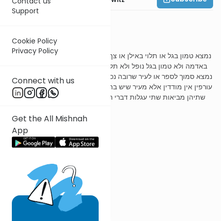
Contact us
Support
משנה ב
Cookie Policy
Privacy Policy
נמצא טמון בגל או תלוי באילן או צף על פני המים לא היו עורפין שנאמר
באדמה ולא טמון בגל נופל ולא תלוי באילן בשדה ולא צף על פני המים
נמצא סמוך לספר או לעיר שרובה נכרים או לעיר שאין בה בית דין לא היו
Connect with us
עורפין אין מודדין אלא מעיר שיש בה בית דין נמצא מכוון בין שתי עיירות
שתיהן מביאות שתי עגלות דברי רבי אליעזר ואין ירושלם מביאה עגלה
ערופה
Get the All Mishnah
App
ר' עובדיה מברטנורא
נמצא סמוך לספר
אצל גבול הגוים