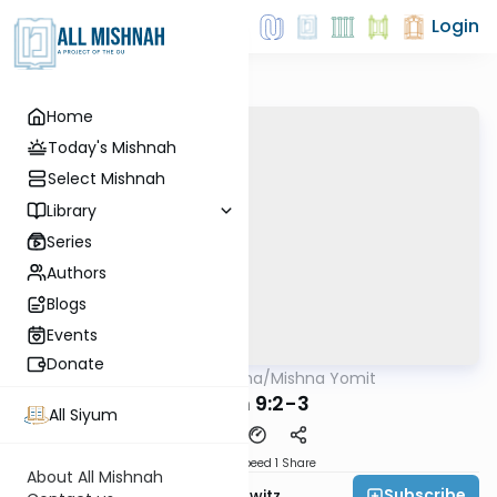
Login
Home
Today's Mishnah
Select Mishnah
Library
Series
Authors
Blogs
Events
Donate
AllMishna
/
Mishna Yomit
Mishna
Sotah 9:2-3
All Siyum
Download
Speed 1
Share
About All Mishnah
Subscribe
Rabbi Jack Abramowitz