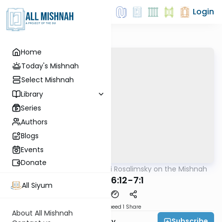
Login
Home
Today's Mishnah
Select Mishnah
Library
Series
Authors
Blogs
Events
Donate
AllMishna
/
Rabbi Avi Rosalimsky on the Mishnah
Mishna
Demai 6:12-7:1
All Siyum
Download
Speed 1
Share
About All Mishnah
Subscribe
Rabbi Avi Rosalimsky